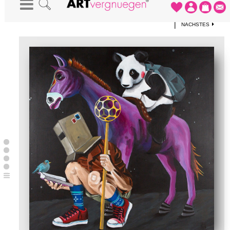
STARTSEITE
-
KUNSTWERKE
-
DON QUIJOTE UND SANCHO PANDA
|
NÄCHSTES