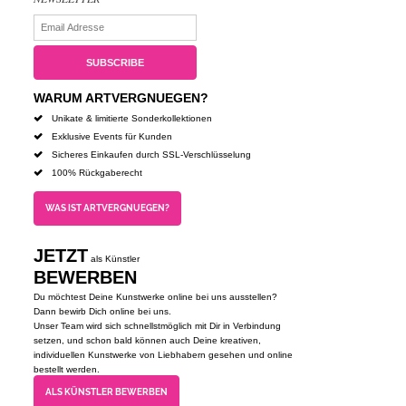
WARUM ARTVERGNUEGEN?
Unikate & limitierte Sonderkollektionen
Exklusive Events für Kunden
Sicheres Einkaufen durch SSL-Verschlüsselung
100% Rückgaberecht
WAS IST ARTVERGNUEGEN?
JETZT
als Künstler
BEWERBEN
Du möchtest Deine Kunstwerke online bei uns ausstellen?
Dann bewirb Dich online bei uns.
Unser Team wird sich schnellstmöglich mit Dir in Verbindung
setzen, und schon bald können auch Deine kreativen,
individuellen Kunstwerke von Liebhabern gesehen und online
bestellt werden.
ALS KÜNSTLER BEWERBEN