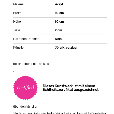
Material
Acryl
Breite
90 cm
Höhe
90 cm
Tiefe
2 cm
Hat einen Rahmen
Nein
Künstler
Jörg Kreutziger
beschreibung des artikels
.
Dieses Kunstwerk ist mit einem
Echtheitszertifikat ausgezeichnet.
über den künstler
Jörg Kreutziger, Spitzname Jokke, lebt in Berlin und hat zwei Leidenschaften: