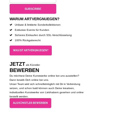
WARUM ARTVERGNUEGEN?
Unikate & limitierte Sonderkollektionen
Exklusive Events für Kunden
Sicheres Einkaufen durch SSL-Verschlüsselung
100% Rückgaberecht
WAS IST ARTVERGNUEGEN?
JETZT
als Künstler
BEWERBEN
Du möchtest Deine Kunstwerke online bei uns ausstellen?
Dann bewirb Dich online bei uns.
Unser Team wird sich schnellstmöglich mit Dir in Verbindung
setzen, und schon bald können auch Deine kreativen,
individuellen Kunstwerke von Liebhabern gesehen und online
bestellt werden.
ALS KÜNSTLER BEWERBEN