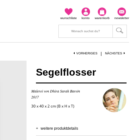
wunschliste
konto
warenkorb
newsletter
|
VORHERIGES
NÄCHSTES
Segelflosser
Malerei von Dhira Sarah Barein
2017
30 x 40 x 2 cm (B x H x T)
+
weitere produktdetails