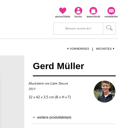
wunschliste
konto
warenkorb
newsletter
|
VORHERIGES
NÄCHSTES
Gerd Müller
Illustration von Liam Tanzen
2013
32 x 42 x 3,5 cm (B x H x T)
+
weitere produktdetails