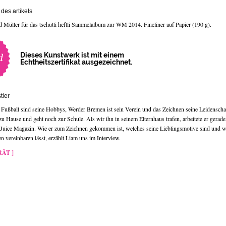
des artikels
d Müller für das tschutti heftli Sammelalbum zur WM 2014. Fineliner auf Papier (190 g).
Dieses Kunstwerk ist mit einem
Echtheitszertifikat ausgezeichnet.
tler
Fußball sind seine Hobbys, Werder Bremen ist sein Verein und das Zeichnen seine Leidenscha
u Hause und geht noch zur Schule. Als wir ihn in seinem Elternhaus trafen, arbeitete er gerade
 Juice Magazin. Wie er zum Zeichnen gekommen ist, welches seine Lieblingsmotive sind und wi
 vereinbaren lässt, erzählt Liam uns im Interview.
ÄT ]