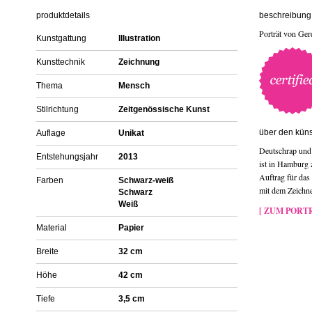
produktdetails
beschreibung 
Porträt von Ger
Kunstgattung
Illustration
Kunsttechnik
Zeichnung
Thema
Mensch
Stilrichtung
Zeitgenössische Kunst
über den küns
Auflage
Unikat
Deutschrap und 
Entstehungsjahr
2013
ist in Hamburg z
Auftrag für das
Farben
Schwarz-weiß
mit dem Zeichnen
Schwarz
Weiß
[ ZUM PORTR
Material
Papier
Breite
32 cm
Höhe
42 cm
Tiefe
3,5 cm