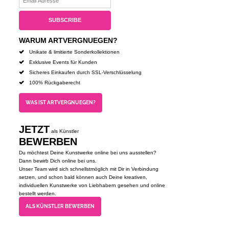
WARUM ARTVERGNUEGEN?
Unikate & limitierte Sonderkollektionen
Exklusive Events für Kunden
Sicheres Einkaufen durch SSL-Verschlüsselung
100% Rückgaberecht
WAS IST ARTVERGNUEGEN?
JETZT
als Künstler
BEWERBEN
Du möchtest Deine Kunstwerke online bei uns ausstellen?
Dann bewirb Dich online bei uns.
Unser Team wird sich schnellstmöglich mit Dir in Verbindung
setzen, und schon bald können auch Deine kreativen,
individuellen Kunstwerke von Liebhabern gesehen und online
bestellt werden.
ALS KÜNSTLER BEWERBEN