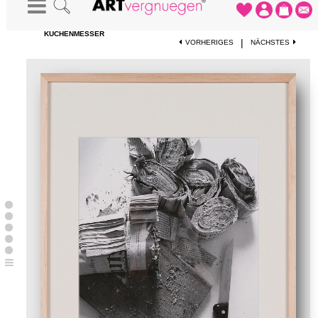
STARTSEITE
-
KUNSTWERKE
-
NACHRICHTEN VERÄNDERN, MIT
KÜCHENMESSER
|
VORHERIGES
NÄCHSTES