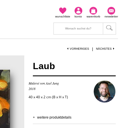
wunschliste
konto
warenkorb
newsletter
|
VORHERIGES
NÄCHSTES
Laub
Malerei von Axel Jung
2018
40 x 40 x 2 cm (B x H x T)
+
weitere produktdetails