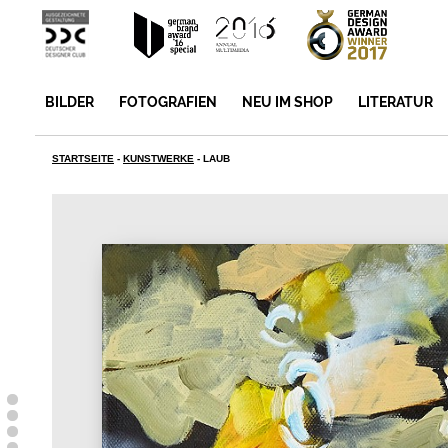
BILDER
FOTOGRAFIEN
NEU IM SHOP
LITERATUR
STARTSEITE
-
KUNSTWERKE
-
LAUB