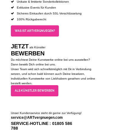
Unikate & limitierte Sonderkollektionen
Exklusive Events für Kunden
Sicheres Einkaufen durch SSL-Verschlüsselung
100% Rückgaberecht
WAS IST ARTVERGNUEGEN?
JETZT
als Künstler
BEWERBEN
Du möchtest Deine Kunstwerke online bei uns ausstellen?
Dann bewirb Dich online bei uns.
Unser Team wird sich schnellstmöglich mit Dir in Verbindung
setzen, und schon bald können auch Deine kreativen,
individuellen Kunstwerke von Liebhabern gesehen und online
bestellt werden.
ALS KÜNSTLER BEWERBEN
Unser Kundenservice steht dir gerne zur Verfügung!
service@ARTvergnuegen.com
SERVICE-HOTLINE : 01805 586
788