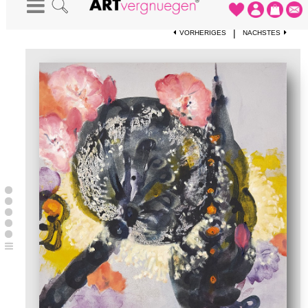
STARTSEITE
-
KUNSTWERKE
-
ENDLESS EMOTION, PLEASUREGARDEN
|
VORHERIGES
NÄCHSTES