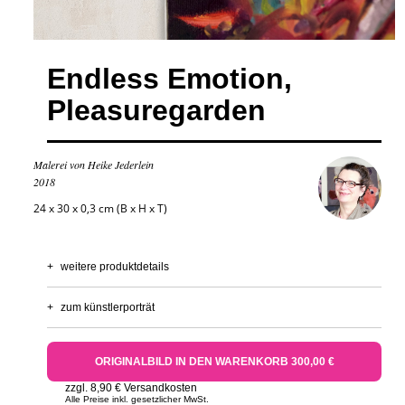
Endless Emotion,
Pleasuregarden
Malerei von Heike Jederlein
2018
24 x 30 x 0,3 cm (B x H x T)
+
weitere produktdetails
+
zum künstlerporträt
ORIGINALBILD IN DEN WARENKORB 300,00 €
zzgl. 8,90 € Versandkosten
Alle Preise inkl. gesetzlicher MwSt.