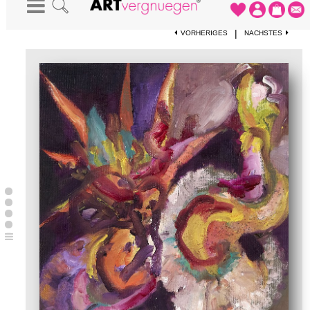
STARTSEITE
-
KUNSTWERKE
-
ENDLESS EMOTION, PLEASUREGARDEN
|
VORHERIGES
NÄCHSTES