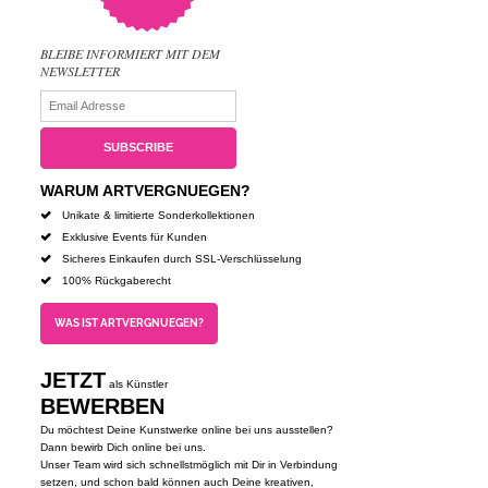
BLEIBE INFORMIERT MIT DEM
NEWSLETTER
WARUM ARTVERGNUEGEN?
Unikate & limitierte Sonderkollektionen
Exklusive Events für Kunden
Sicheres Einkaufen durch SSL-Verschlüsselung
100% Rückgaberecht
WAS IST ARTVERGNUEGEN?
JETZT
als Künstler
BEWERBEN
Du möchtest Deine Kunstwerke online bei uns ausstellen?
Dann bewirb Dich online bei uns.
Unser Team wird sich schnellstmöglich mit Dir in Verbindung
setzen, und schon bald können auch Deine kreativen,