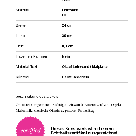
Material
Leinwand
Öl
Breite
24 cm
Höhe
30 cm
Tiefe
0,3 cm
Hat einen Rahmen
Nein
Material-Text
Öl auf Leinwand / Malplatte
Künstler
Heike Jederlein
beschreibung des artikels
Ölmalerei Farbgebrauch: Bildträger-Leinwand> Malerei wird zum Objekt
Maltechnik: klassische Ölmalerei, pastoser Farbauftrag
Dieses Kunstwerk ist mit einem
Echtheitszertifikat ausgezeichnet.