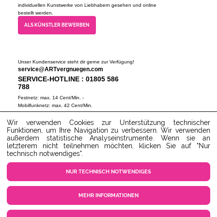
individuellen Kunstwerke von Liebhabern gesehen und online
bestellt werden.
ALS KÜNSTLER BEWERBEN
Unser Kundenservice steht dir gerne zur Verfügung!
service@ARTvergnuegen.com
SERVICE-HOTLINE : 01805 586
788
Festnetz: max. 14 Cent/Min. -
Mobilfunknetz: max. 42 Cent/Min.
(Mo-Do 9-18 Uhr, Fr 9-16 Uhr)
Wir verwenden Cookies zur Unterstützung technischer
ZUM SERVICECENTER
Funktionen, um Ihre Navigation zu verbessern. Wir verwenden
außerdem statistische Analyseinstrumente. Wenn sie an
letzterem nicht teilnehmen möchten, klicken Sie auf "Nur
technisch notwendiges".
NUR TECHNISCH NOTWENDIGES
MEHR INFORMATIONEN
COOKIE EINSTELLUNGEN
KUNDENSERVICE
KONTAKT
AGB