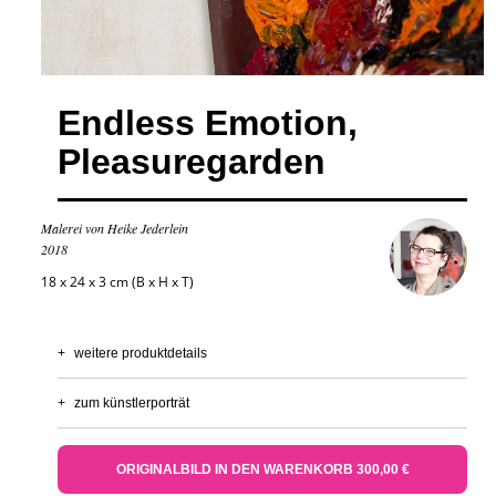
Endless Emotion,
Pleasuregarden
Malerei von Heike Jederlein
2018
18 x 24 x 3 cm (B x H x T)
+
weitere produktdetails
+
zum künstlerporträt
ORIGINALBILD IN DEN WARENKORB 300,00 €