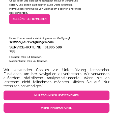
Unser Team wird sich schnellstmöglich mit Dir in Verbindung
setzen, und schon bald können auch Deine kreativen,
individuellen Kunstwerke von Liebhabern gesehen und online
bestellt werden.
ALS KÜNSTLER BEWERBEN
Unser Kundenservice steht dir gerne zur Verfügung!
service@ARTvergnuegen.com
SERVICE-HOTLINE : 01805 586
788
Festnetz: max. 14 Cent/Min. -
Mobilfunknetz: max. 42 Cent/Min.
(Mo-Do 9-18 Uhr, Fr 9-16 Uhr)
Wir verwenden Cookies zur Unterstützung technischer
ZUM SERVICECENTER
Funktionen, um Ihre Navigation zu verbessern. Wir verwenden
außerdem statistische Analyseinstrumente. Wenn sie an
letzterem nicht teilnehmen möchten, klicken Sie auf "Nur
technisch notwendiges".
NUR TECHNISCH NOTWENDIGES
MEHR INFORMATIONEN
COOKIE EINSTELLUNGEN
KUNDENSERVICE