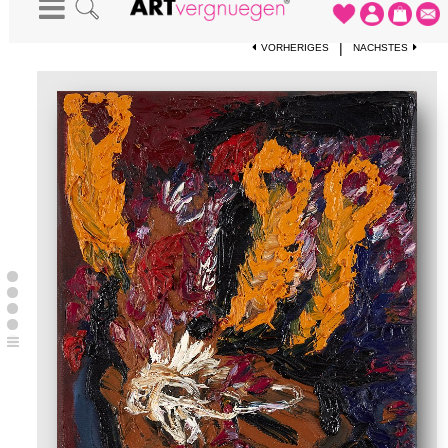
STARTSEITE
-
KUNSTWERKE
-
ENDLESS EMOTION, PLEASUREGARDEN
|
VORHERIGES
NÄCHSTES