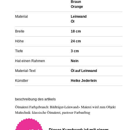
Braun
Orange
Material
Leinwand
Öl
Breite
18 cm
Höhe
24 cm
Tiefe
3 cm
Hat einen Rahmen
Nein
Material-Text
Öl auf Leinwand
Künstler
Heike Jederlein
beschreibung des artikels
Ölmalerei Farbgebrauch: Bildträger-Leinwand> Malerei wird zum Objekt
Maltechnik: klassische Ölmalerei, pastoser Farbauftrag
Dieses Kunstwerk ist mit einem