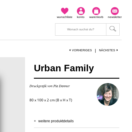
wunschliste
konto
warenkorb
newsletter
|
VORHERIGES
NÄCHSTES
Urban Family
Druckgrafik von Pia Danner
80 x 100 x 2 cm (B x H x T)
+
weitere produktdetails