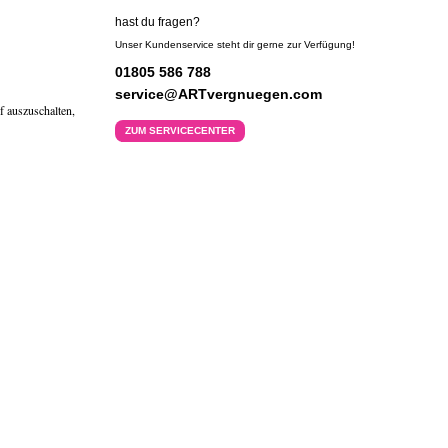
hast du fragen?
Unser Kundenservice steht dir gerne zur Verfügung!
01805 586 788
service@ARTvergnuegen.com
pf auszuschalten,
ZUM SERVICECENTER