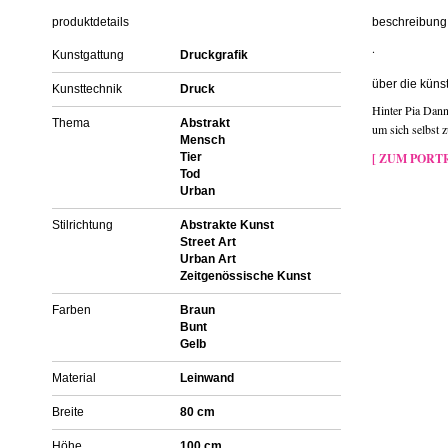
produktdetails
beschreibung 
.
Kunstgattung
Druckgrafik
über die künst
Kunsttechnik
Druck
Hinter Pia Danne
Thema
Abstrakt
um sich selbst 
Mensch
Tier
[ ZUM PORTR
Tod
Urban
Stilrichtung
Abstrakte Kunst
Street Art
Urban Art
Zeitgenössische Kunst
Farben
Braun
Bunt
Gelb
Material
Leinwand
Breite
80 cm
Höhe
100 cm