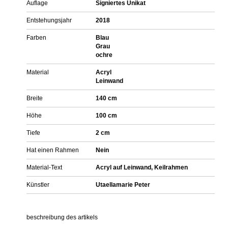
Auflage
Signiertes Unikat
Entstehungsjahr
2018
Farben
Blau
Grau
ochre
Material
Acryl
Leinwand
Breite
140 cm
Höhe
100 cm
Tiefe
2 cm
Hat einen Rahmen
Nein
Material-Text
Acryl auf Leinwand, Keilrahmen
Künstler
Utaellamarie Peter
beschreibung des artikels