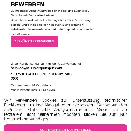
BEWERBEN
Du möchtest Deine Kunstwerke online bei uns ausstellen?
Dann bewirb Dich online bei uns.
Unser Team wird sich schnellstmöglich mit Dir in Verbindung
setzen, und schon bald können auch Deine kreativen,
individuellen Kunstwerke von Liebhabern gesehen und online
bestellt werden.
ALS KÜNSTLER BEWERBEN
Unser Kundenservice steht dir gerne zur Verfügung!
service@ARTvergnuegen.com
SERVICE-HOTLINE : 01805 586
788
Festnetz: max. 14 Cent/Min. -
Mobilfunknetz: max. 42 Cent/Min.
(Mo-Do 9-18 Uhr, Fr 9-16 Uhr)
Wir verwenden Cookies zur Unterstützung technischer
ZUM SERVICECENTER
Funktionen, um Ihre Navigation zu verbessern. Wir verwenden
außerdem statistische Analyseinstrumente. Wenn sie an
letzterem nicht teilnehmen möchten, klicken Sie auf "Nur
technisch notwendiges".
NUR TECHNISCH NOTWENDIGES