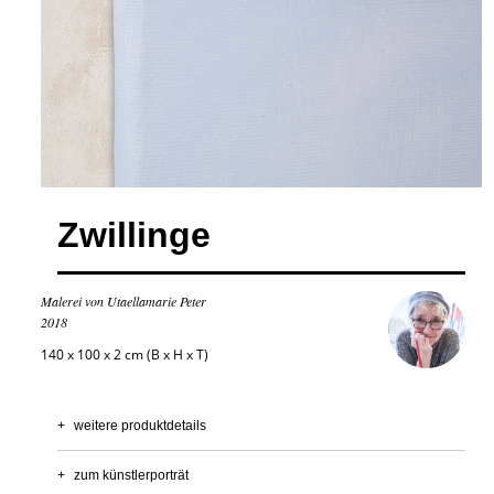
Zwillinge
Malerei von Utaellamarie Peter
2018
140 x 100 x 2 cm (B x H x T)
+
weitere produktdetails
+
zum künstlerporträt