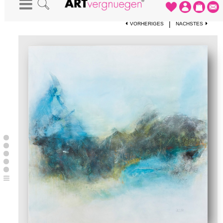
STARTSEITE
-
KUNSTWERKE
-
ERINNERUNG AN SCHÖNE TAGE
|
VORHERIGES
NÄCHSTES