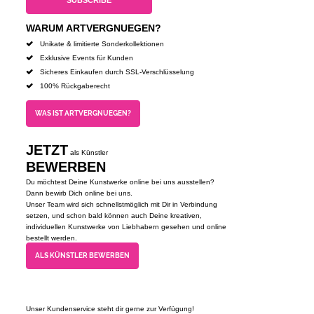
WARUM ARTVERGNUEGEN?
Unikate & limitierte Sonderkollektionen
Exklusive Events für Kunden
Sicheres Einkaufen durch SSL-Verschlüsselung
100% Rückgaberecht
WAS IST ARTVERGNUEGEN?
JETZT
als Künstler
BEWERBEN
Du möchtest Deine Kunstwerke online bei uns ausstellen?
Dann bewirb Dich online bei uns.
Unser Team wird sich schnellstmöglich mit Dir in Verbindung
setzen, und schon bald können auch Deine kreativen,
individuellen Kunstwerke von Liebhabern gesehen und online
bestellt werden.
ALS KÜNSTLER BEWERBEN
Unser Kundenservice steht dir gerne zur Verfügung!