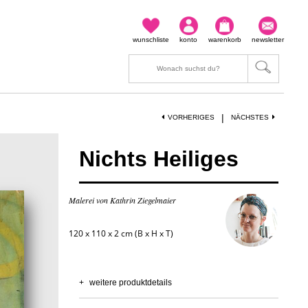
wunschliste
konto
warenkorb
newsletter
|
VORHERIGES
NÄCHSTES
Nichts Heiliges
Malerei von Kathrin Ziegelmaier
120 x 110 x 2 cm (B x H x T)
+
weitere produktdetails