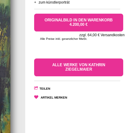
+
zum künstlerporträt
ORIGINALBILD IN DEN WARENKORB
4.200,00 €
zzgl. 64,00 € Versandkosten
Alle Preise inkl. gesetzlicher MwSt.
ALLE WERKE VON KATHRIN
ZIEGELMAIER
TEILEN
ARTIKEL MERKEN