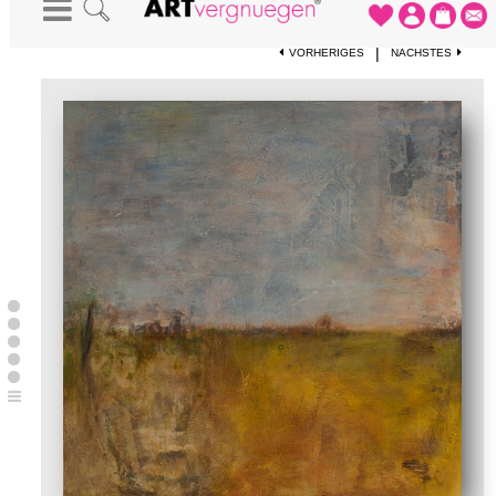
STARTSEITE
-
KUNSTWERKE
-
TOSKANA
|
VORHERIGES
NÄCHSTES