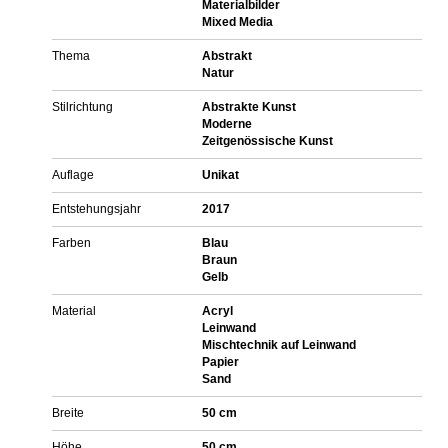
Materialbilder
Mixed Media
Thema
Abstrakt
Natur
Stilrichtung
Abstrakte Kunst
Moderne
Zeitgenössische Kunst
Auflage
Unikat
Entstehungsjahr
2017
Farben
Blau
Braun
Gelb
Material
Acryl
Leinwand
Mischtechnik auf Leinwand
Papier
Sand
Breite
50 cm
Höhe
50 cm