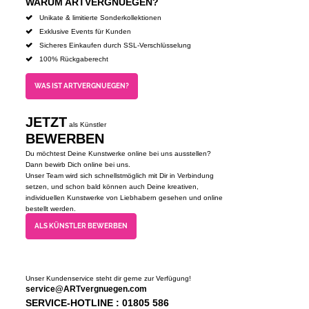
WARUM ARTVERGNUEGEN?
Unikate & limitierte Sonderkollektionen
Exklusive Events für Kunden
Sicheres Einkaufen durch SSL-Verschlüsselung
100% Rückgaberecht
WAS IST ARTVERGNUEGEN?
JETZT
als Künstler
BEWERBEN
Du möchtest Deine Kunstwerke online bei uns ausstellen?
Dann bewirb Dich online bei uns.
Unser Team wird sich schnellstmöglich mit Dir in Verbindung
setzen, und schon bald können auch Deine kreativen,
individuellen Kunstwerke von Liebhabern gesehen und online
bestellt werden.
ALS KÜNSTLER BEWERBEN
Unser Kundenservice steht dir gerne zur Verfügung!
service@ARTvergnuegen.com
SERVICE-HOTLINE : 01805 586