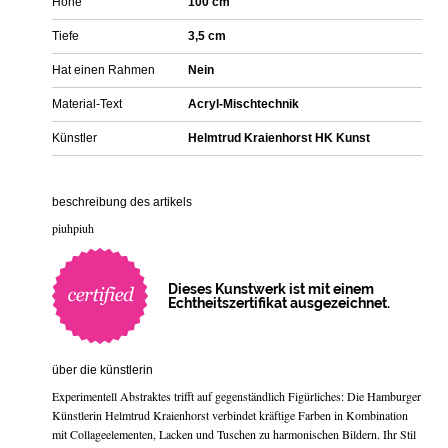
Höhe
100 cm
Tiefe
3,5 cm
Hat einen Rahmen
Nein
Material-Text
Acryl-Mischtechnik
Künstler
Helmtrud Kraienhorst HK Kunst
beschreibung des artikels
piuhpiuh
Dieses Kunstwerk ist mit einem
Echtheitszertifikat ausgezeichnet.
über die künstlerin
Experimentell Abstraktes trifft auf gegenständlich Figürliches: Die Hamburger
Künstlerin Helmtrud Kraienhorst verbindet kräftige Farben in Kombination
mit Collageelementen, Lacken und Tuschen zu harmonischen Bildern. Ihr Stil