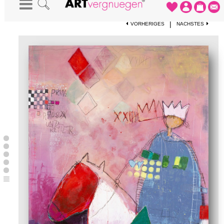
STARTSEITE
-
KUNSTWERKE
-
KLEINER PRINZ
|
VORHERIGES
NÄCHSTES