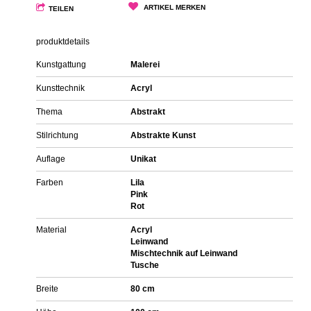
ARTIKEL MERKEN
TEILEN
produktdetails
Kunstgattung
Malerei
Kunsttechnik
Acryl
Thema
Abstrakt
Stilrichtung
Abstrakte Kunst
Auflage
Unikat
Farben
Lila
Pink
Rot
Material
Acryl
Leinwand
Mischtechnik auf Leinwand
Tusche
Breite
80 cm