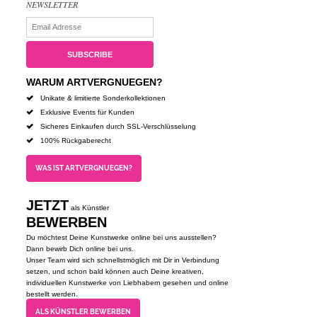
NEWSLETTER
WARUM ARTVERGNUEGEN?
Unikate & limitierte Sonderkollektionen
Exklusive Events für Kunden
Sicheres Einkaufen durch SSL-Verschlüsselung
100% Rückgaberecht
WAS IST ARTVERGNUEGEN?
JETZT
als Künstler
BEWERBEN
Du möchtest Deine Kunstwerke online bei uns ausstellen?
Dann bewirb Dich online bei uns.
Unser Team wird sich schnellstmöglich mit Dir in Verbindung
setzen, und schon bald können auch Deine kreativen,
individuellen Kunstwerke von Liebhabern gesehen und online
bestellt werden.
ALS KÜNSTLER BEWERBEN