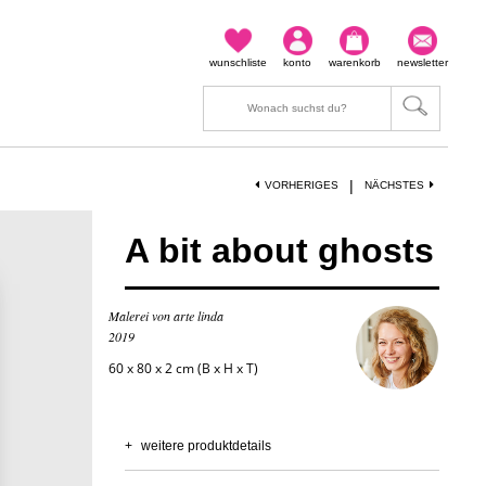
wunschliste
konto
warenkorb
newsletter
|
VORHERIGES
NÄCHSTES
A bit about ghosts
Malerei von arte linda
2019
60 x 80 x 2 cm (B x H x T)
+
weitere produktdetails