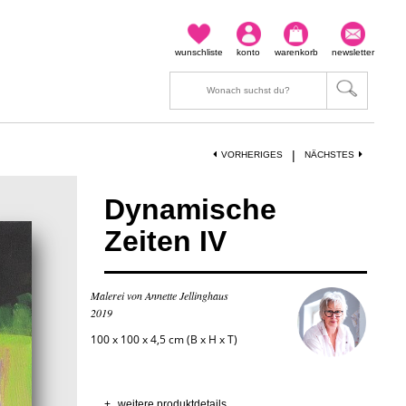
wunschliste
konto
warenkorb
newsletter
|
VORHERIGES
NÄCHSTES
Dynamische
Zeiten IV
Malerei von Annette Jellinghaus
2019
100 x 100 x 4,5 cm (B x H x T)
+
weitere produktdetails