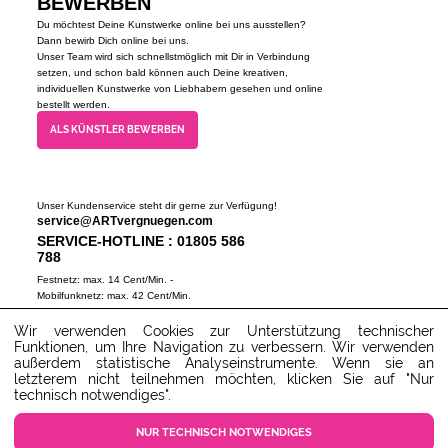
BEWERBEN
Du möchtest Deine Kunstwerke online bei uns ausstellen?
Dann bewirb Dich online bei uns.
Unser Team wird sich schnellstmöglich mit Dir in Verbindung
setzen, und schon bald können auch Deine kreativen,
individuellen Kunstwerke von Liebhabern gesehen und online
bestellt werden.
ALS KÜNSTLER BEWERBEN
Unser Kundenservice steht dir gerne zur Verfügung!
service@ARTvergnuegen.com
SERVICE-HOTLINE : 01805 586
788
Festnetz: max. 14 Cent/Min. -
Mobilfunknetz: max. 42 Cent/Min.
(Mo-Do 9-18 Uhr, Fr 9-16 Uhr)
Wir verwenden Cookies zur Unterstützung technischer
ZUM SERVICECENTER
Funktionen, um Ihre Navigation zu verbessern. Wir verwenden
außerdem statistische Analyseinstrumente. Wenn sie an
letzterem nicht teilnehmen möchten, klicken Sie auf "Nur
technisch notwendiges".
NUR TECHNISCH NOTWENDIGES