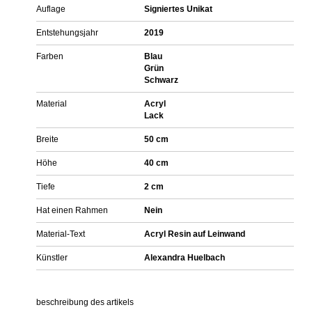
Auflage
Signiertes Unikat
Entstehungsjahr
2019
Farben
Blau
Grün
Schwarz
Material
Acryl
Lack
Breite
50 cm
Höhe
40 cm
Tiefe
2 cm
Hat einen Rahmen
Nein
Material-Text
Acryl Resin auf Leinwand
Künstler
Alexandra Huelbach
beschreibung des artikels