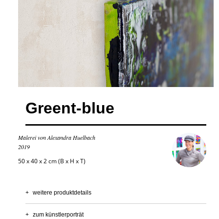
Greent-blue
Malerei von Alexandra Huelbach
2019
50 x 40 x 2 cm (B x H x T)
+
weitere produktdetails
+
zum künstlerporträt