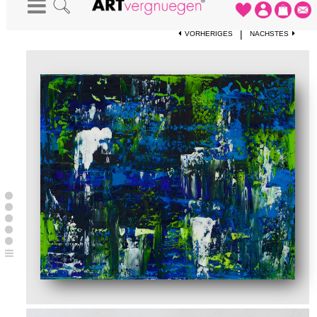
STARTSEITE
-
KUNSTWERKE
-
GREENT-BLUE
|
VORHERIGES
NÄCHSTES