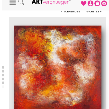
STARTSEITE
-
KUNSTWERKE
-
UNIVERSUM URKNALL- BIRTH OF A STAR
|
VORHERIGES
NÄCHSTES