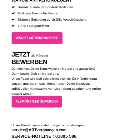
Unikate & limitierte Sonderkollektionen
Exklusive Events für Kunden
Sicheres Einkaufen durch SSL-Verschlüsselung
100% Rückgaberecht
WAS IST ARTVERGNUEGEN?
JETZT
als Künstler
BEWERBEN
Du möchtest Deine Kunstwerke online bei uns ausstellen?
Dann bewirb Dich online bei uns.
Unser Team wird sich schnellstmöglich mit Dir in Verbindung
setzen, und schon bald können auch Deine kreativen,
individuellen Kunstwerke von Liebhabern gesehen und online
bestellt werden.
ALS KÜNSTLER BEWERBEN
Unser Kundenservice steht dir gerne zur Verfügung!
service@ARTvergnuegen.com
SERVICE-HOTLINE : 01805 586