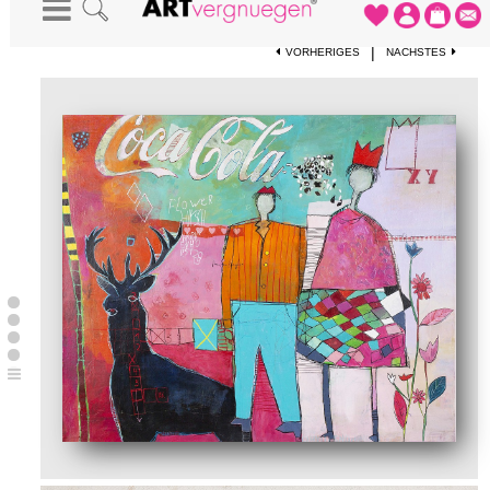
STARTSEITE
-
KUNSTDRUCKE
-
HIRSCHHAUSEN
|
VORHERIGES
NÄCHSTES