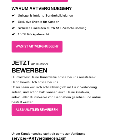
WARUM ARTVERGNUEGEN?
Unikate & limitierte Sonderkollektionen
Exklusive Events für Kunden
Sicheres Einkaufen durch SSL-Verschlüsselung
100% Rückgaberecht
WAS IST ARTVERGNUEGEN?
JETZT
als Künstler
BEWERBEN
Du möchtest Deine Kunstwerke online bei uns ausstellen?
Dann bewirb Dich online bei uns.
Unser Team wird sich schnellstmöglich mit Dir in Verbindung
setzen, und schon bald können auch Deine kreativen,
individuellen Kunstwerke von Liebhabern gesehen und online
bestellt werden.
ALS KÜNSTLER BEWERBEN
Unser Kundenservice steht dir gerne zur Verfügung!
service@ARTvergnuegen.com