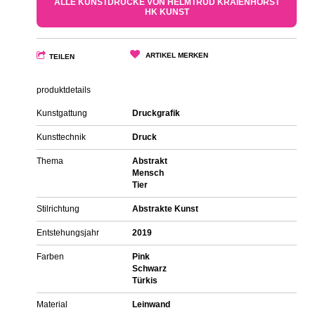
ALLE KUNSTDRUCKE VON HELMTRUD KRAIENHORST
HK KUNST
ARTIKEL MERKEN
TEILEN
produktdetails
Kunstgattung
Druckgrafik
Kunsttechnik
Druck
Thema
Abstrakt
Mensch
Tier
Stilrichtung
Abstrakte Kunst
Entstehungsjahr
2019
Farben
Pink
Schwarz
Türkis
Material
Leinwand