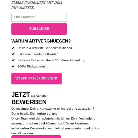
BLEIBE INFORMIERT MIT DEM
NEWSLETTER
WARUM ARTVERGNUEGEN?
Unikate & limitierte Sonderkollektionen
Exklusive Events für Kunden
Sicheres Einkaufen durch SSL-Verschlüsselung
100% Rückgaberecht
WAS IST ARTVERGNUEGEN?
JETZT
als Künstler
BEWERBEN
Du möchtest Deine Kunstwerke online bei uns ausstellen?
Dann bewirb Dich online bei uns.
Unser Team wird sich schnellstmöglich mit Dir in Verbindung
setzen, und schon bald können auch Deine kreativen,
individuellen Kunstwerke von Liebhabern gesehen und online
bestellt werden.