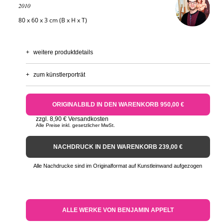
2010
80 x 60 x 3 cm (B x H x T)
+
weitere produktdetails
+
zum künstlerporträt
ORIGINALBILD IN DEN WARENKORB 950,00 €
zzgl. 8,90 € Versandkosten
Alle Preise inkl. gesetzlicher MwSt.
NACHDRUCK IN DEN WARENKORB 239,00 €
Alle Nachdrucke sind im Originalformat auf Kunstleinwand aufgezogen
ALLE WERKE VON BENJAMIN APPELT