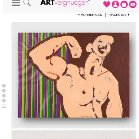
STARTSEITE
-
KUNSTWERKE
-
"BICEPS"
|
VORHERIGES
NÄCHSTES