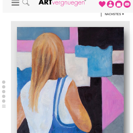
STARTSEITE
-
KUNSTWERKE
-
URLAUB
|
NÄCHSTES