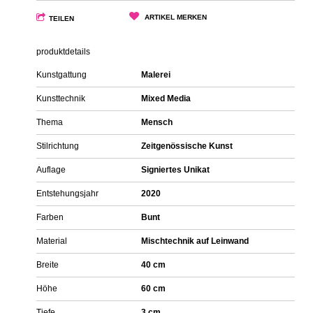
ARTIKEL MERKEN
TEILEN
produktdetails
Kunstgattung
Malerei
Kunsttechnik
Mixed Media
Thema
Mensch
Stilrichtung
Zeitgenössische Kunst
Auflage
Signiertes Unikat
Entstehungsjahr
2020
Farben
Bunt
Material
Mischtechnik auf Leinwand
Breite
40 cm
Höhe
60 cm
Tiefe
3 cm