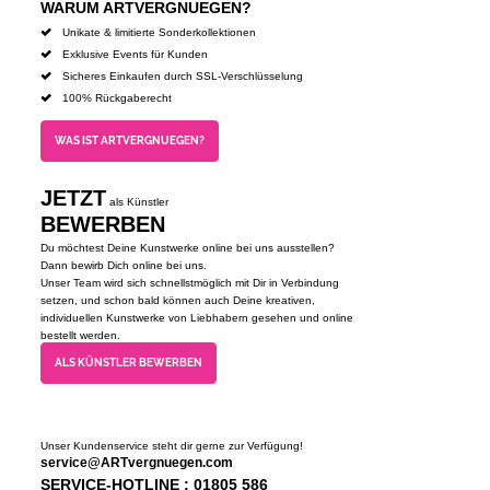
WARUM ARTVERGNUEGEN?
Unikate & limitierte Sonderkollektionen
Exklusive Events für Kunden
Sicheres Einkaufen durch SSL-Verschlüsselung
100% Rückgaberecht
WAS IST ARTVERGNUEGEN?
JETZT
als Künstler
BEWERBEN
Du möchtest Deine Kunstwerke online bei uns ausstellen?
Dann bewirb Dich online bei uns.
Unser Team wird sich schnellstmöglich mit Dir in Verbindung
setzen, und schon bald können auch Deine kreativen,
individuellen Kunstwerke von Liebhabern gesehen und online
bestellt werden.
ALS KÜNSTLER BEWERBEN
Unser Kundenservice steht dir gerne zur Verfügung!
service@ARTvergnuegen.com
SERVICE-HOTLINE : 01805 586