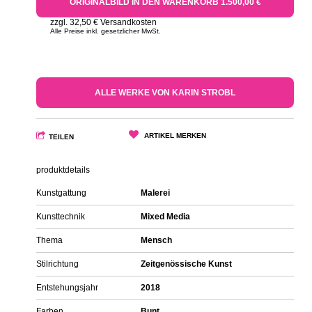
ORIGINALBILD IN DEN WARENKORB 1.500,00 €
zzgl. 32,50 € Versandkosten
Alle Preise inkl. gesetzlicher MwSt.
ALLE WERKE VON KARIN STROBL
ARTIKEL MERKEN
TEILEN
produktdetails
Kunstgattung
Malerei
Kunsttechnik
Mixed Media
Thema
Mensch
Stilrichtung
Zeitgenössische Kunst
Entstehungsjahr
2018
Farben
Bunt