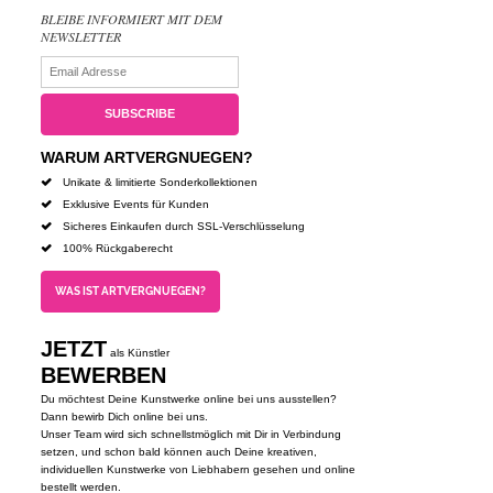
BLEIBE INFORMIERT MIT DEM
NEWSLETTER
WARUM ARTVERGNUEGEN?
Unikate & limitierte Sonderkollektionen
Exklusive Events für Kunden
Sicheres Einkaufen durch SSL-Verschlüsselung
100% Rückgaberecht
WAS IST ARTVERGNUEGEN?
JETZT
als Künstler
BEWERBEN
Du möchtest Deine Kunstwerke online bei uns ausstellen?
Dann bewirb Dich online bei uns.
Unser Team wird sich schnellstmöglich mit Dir in Verbindung
setzen, und schon bald können auch Deine kreativen,
individuellen Kunstwerke von Liebhabern gesehen und online
bestellt werden.