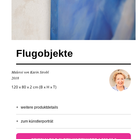
Flugobjekte
Malerei von Karin Strobl
2018
120 x 80 x 2 cm (B x H x T)
+
weitere produktdetails
+
zum künstlerporträt