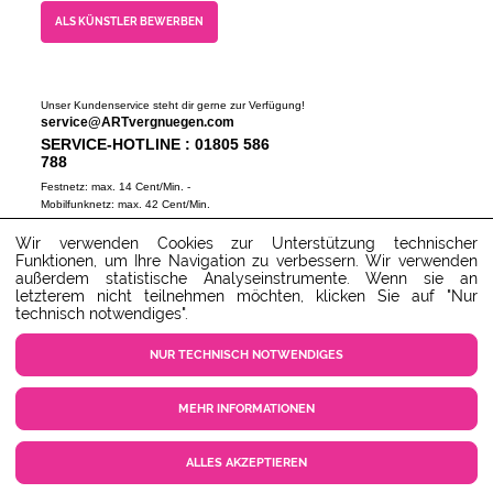
ALS KÜNSTLER BEWERBEN
Unser Kundenservice steht dir gerne zur Verfügung!
service@ARTvergnuegen.com
SERVICE-HOTLINE : 01805 586
788
Festnetz: max. 14 Cent/Min. -
Mobilfunknetz: max. 42 Cent/Min.
(Mo-Do 9-18 Uhr, Fr 9-16 Uhr)
Wir verwenden Cookies zur Unterstützung technischer
ZUM SERVICECENTER
Funktionen, um Ihre Navigation zu verbessern. Wir verwenden
außerdem statistische Analyseinstrumente. Wenn sie an
letzterem nicht teilnehmen möchten, klicken Sie auf "Nur
technisch notwendiges".
NUR TECHNISCH NOTWENDIGES
MEHR INFORMATIONEN
COOKIE EINSTELLUNGEN
KUNDENSERVICE
KONTAKT
AGB
ALLES AKZEPTIEREN
DATENSCHUTZ
IMPRESSUM