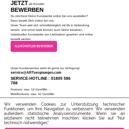
JETZT
als Künstler
BEWERBEN
Du möchtest Deine Kunstwerke online bei uns ausstellen?
Dann bewirb Dich online bei uns.
Unser Team wird sich schnellstmöglich mit Dir in Verbindung
setzen, und schon bald können auch Deine kreativen,
individuellen Kunstwerke von Liebhabern gesehen und online
bestellt werden.
ALS KÜNSTLER BEWERBEN
Unser Kundenservice steht dir gerne zur Verfügung!
service@ARTvergnuegen.com
SERVICE-HOTLINE : 01805 586
788
Festnetz: max. 14 Cent/Min. -
Mobilfunknetz: max. 42 Cent/Min.
(Mo-Do 9-18 Uhr, Fr 9-16 Uhr)
Wir verwenden Cookies zur Unterstützung technischer
ZUM SERVICECENTER
Funktionen, um Ihre Navigation zu verbessern. Wir verwenden
außerdem statistische Analyseinstrumente. Wenn sie an
letzterem nicht teilnehmen möchten, klicken Sie auf "Nur
technisch notwendiges".