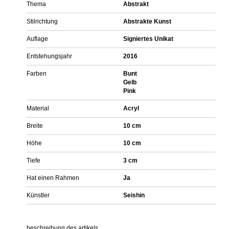
Thema
Abstrakt
Stilrichtung
Abstrakte Kunst
Auflage
Signiertes Unikat
Entstehungsjahr
2016
Farben
Bunt
Gelb
Pink
Material
Acryl
Breite
10 cm
Höhe
10 cm
Tiefe
3 cm
Hat einen Rahmen
Ja
Künstler
Seishin
beschreibung des artikels