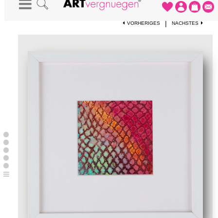
STARTSEITE
-
KUNSTWERKE
-
IM HAFEN
|
VORHERIGES
NÄCHSTES