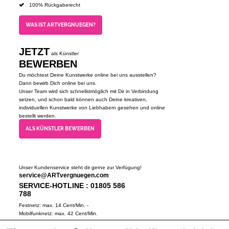
100% Rückgaberecht
WAS IST ARTVERGNUEGEN?
JETZT
als Künstler
BEWERBEN
Du möchtest Deine Kunstwerke online bei uns ausstellen?
Dann bewirb Dich online bei uns.
Unser Team wird sich schnellstmöglich mit Dir in Verbindung
setzen, und schon bald können auch Deine kreativen,
individuellen Kunstwerke von Liebhabern gesehen und online
bestellt werden.
ALS KÜNSTLER BEWERBEN
Unser Kundenservice steht dir gerne zur Verfügung!
service@ARTvergnuegen.com
SERVICE-HOTLINE : 01805 586
788
Festnetz: max. 14 Cent/Min. -
Mobilfunknetz: max. 42 Cent/Min.
(Mo-Do 9-18 Uhr, Fr 9-16 Uhr)