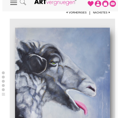
STARTSEITE
-
KUNSTWERKE
-
JUST THE TWO OF US I
|
VORHERIGES
NÄCHSTES