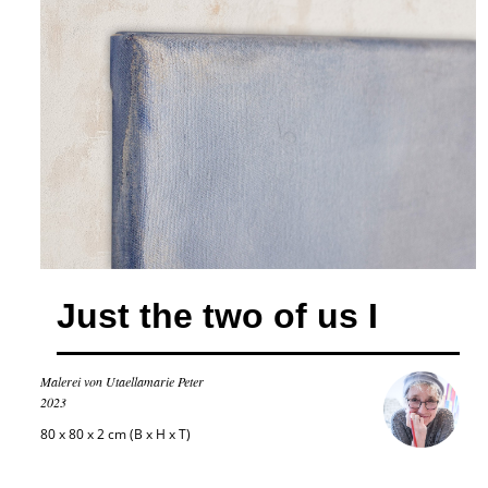
Just the two of us I
Malerei von Utaellamarie Peter
2023
80 x 80 x 2 cm (B x H x T)