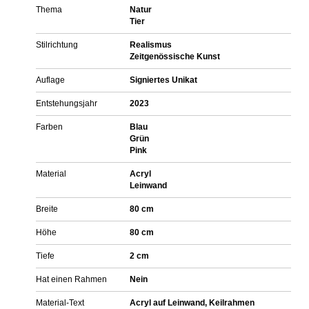
Thema
Natur
Tier
Stilrichtung
Realismus
Zeitgenössische Kunst
Auflage
Signiertes Unikat
Entstehungsjahr
2023
Farben
Blau
Grün
Pink
Material
Acryl
Leinwand
Breite
80 cm
Höhe
80 cm
Tiefe
2 cm
Hat einen Rahmen
Nein
Material-Text
Acryl auf Leinwand, Keilrahmen