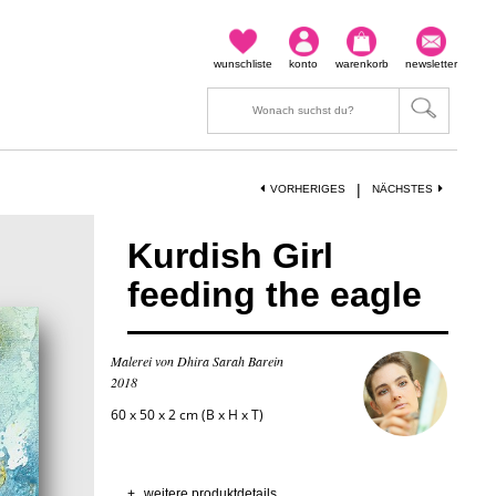
wunschliste
konto
warenkorb
newsletter
|
VORHERIGES
NÄCHSTES
Kurdish Girl
feeding the eagle
Malerei von Dhira Sarah Barein
2018
60 x 50 x 2 cm (B x H x T)
+
weitere produktdetails