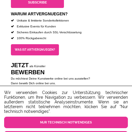
WARUM ARTVERGNUEGEN?
Unikate & limitierte Sonderkollektionen
Exklusive Events für Kunden
Sicheres Einkaufen durch SSL-Verschlüsselung
100% Rückgaberecht
WAS IST ARTVERGNUEGEN?
JETZT
als Künstler
BEWERBEN
Du möchtest Deine Kunstwerke online bei uns ausstellen?
Dann bewirb Dich online bei uns.
Unser Team wird sich schnellstmöglich mit Dir in Verbindung
Wir verwenden Cookies zur Unterstützung technischer
setzen, und schon bald können auch Deine kreativen,
Funktionen, um Ihre Navigation zu verbessern. Wir verwenden
individuellen Kunstwerke von Liebhabern gesehen und online
außerdem statistische Analyseinstrumente. Wenn sie an
bestellt werden.
letzterem nicht teilnehmen möchten, klicken Sie auf "Nur
ALS KÜNSTLER BEWERBEN
technisch notwendiges".
NUR TECHNISCH NOTWENDIGES
Unser Kundenservice steht dir gerne zur Verfügung!