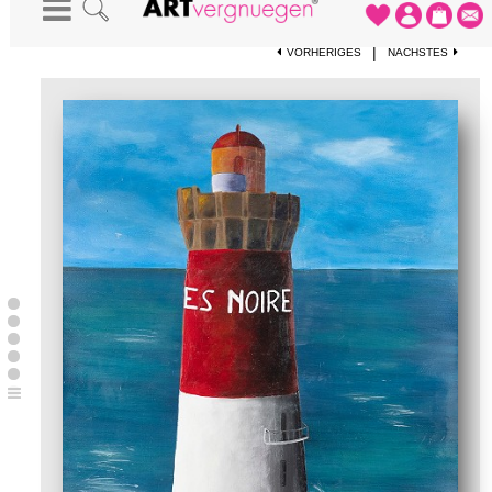
STARTSEITE
-
KUNSTWERKE
-
BRETONISCHER LEUCHTTURM
|
VORHERIGES
NÄCHSTES