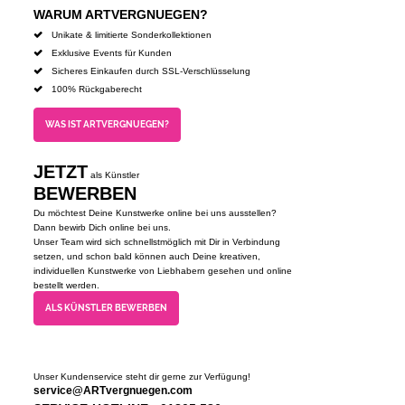
WARUM ARTVERGNUEGEN?
Unikate & limitierte Sonderkollektionen
Exklusive Events für Kunden
Sicheres Einkaufen durch SSL-Verschlüsselung
100% Rückgaberecht
WAS IST ARTVERGNUEGEN?
JETZT
als Künstler
BEWERBEN
Du möchtest Deine Kunstwerke online bei uns ausstellen?
Dann bewirb Dich online bei uns.
Unser Team wird sich schnellstmöglich mit Dir in Verbindung
setzen, und schon bald können auch Deine kreativen,
individuellen Kunstwerke von Liebhabern gesehen und online
bestellt werden.
ALS KÜNSTLER BEWERBEN
Unser Kundenservice steht dir gerne zur Verfügung!
service@ARTvergnuegen.com