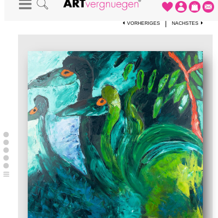
STARTSEITE
-
KUNSTWERKE
-
COQ AU VERT
|
VORHERIGES
NÄCHSTES