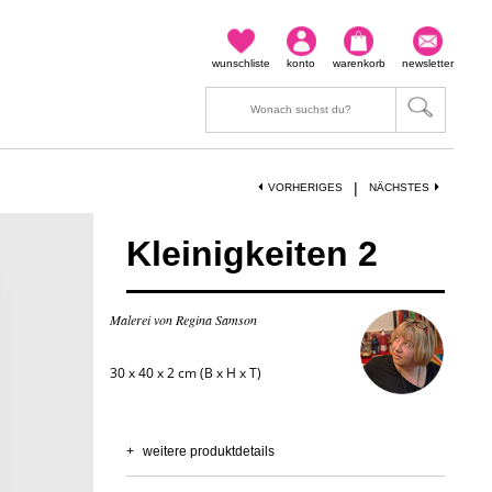
wunschliste
konto
warenkorb
newsletter
|
VORHERIGES
NÄCHSTES
Kleinigkeiten 2
Malerei von Regina Samson
30 x 40 x 2 cm (B x H x T)
+
weitere produktdetails