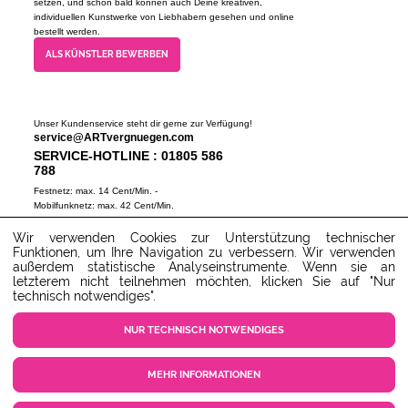
setzen, und schon bald können auch Deine kreativen,
individuellen Kunstwerke von Liebhabern gesehen und online
bestellt werden.
ALS KÜNSTLER BEWERBEN
Unser Kundenservice steht dir gerne zur Verfügung!
service@ARTvergnuegen.com
SERVICE-HOTLINE : 01805 586
788
Festnetz: max. 14 Cent/Min. -
Mobilfunknetz: max. 42 Cent/Min.
(Mo-Do 9-18 Uhr, Fr 9-16 Uhr)
Wir verwenden Cookies zur Unterstützung technischer
ZUM SERVICECENTER
Funktionen, um Ihre Navigation zu verbessern. Wir verwenden
außerdem statistische Analyseinstrumente. Wenn sie an
letzterem nicht teilnehmen möchten, klicken Sie auf "Nur
technisch notwendiges".
NUR TECHNISCH NOTWENDIGES
MEHR INFORMATIONEN
COOKIE EINSTELLUNGEN
KUNDENSERVICE
KONTAKT
AGB