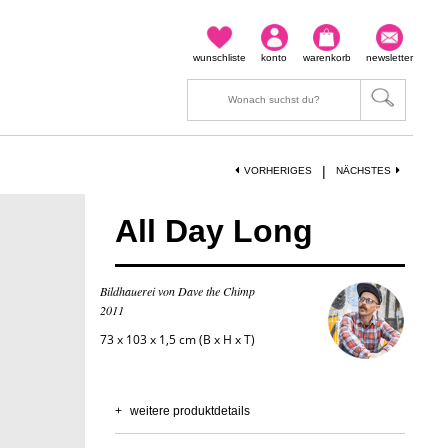
wunschliste
konto
warenkorb
newsletter
|
VORHERIGES
NÄCHSTES
All Day Long
Bildhauerei von Dave the Chimp
2011
73 x 103 x 1,5 cm (B x H x T)
+
weitere produktdetails