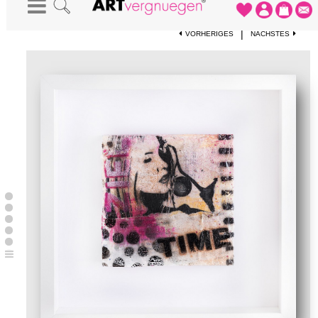
STARTSEITE
-
KUNSTWERKE
-
SMALL ART 24/31
|
VORHERIGES
NÄCHSTES