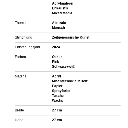
Acrylmalerei
Enkaustik
Mixed Media
Thema
Abstrakt
Mensch
Stilrichtung
Zeitgenössische Kunst
Entstehungsjahr
2024
Farben
Ocker
Pink
Schwarz-weiß
Material
Acryl
Mischtechnik auf Holz
Papier
Sprayfarbe
Tusche
Wachs
Breite
27 cm
Höhe
27 cm