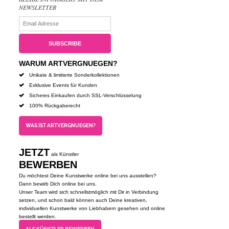
NEWSLETTER
WARUM ARTVERGNUEGEN?
Unikate & limitierte Sonderkollektionen
Exklusive Events für Kunden
Sicheres Einkaufen durch SSL-Verschlüsselung
100% Rückgaberecht
WAS IST ARTVERGNUEGEN?
JETZT
als Künstler
BEWERBEN
Du möchtest Deine Kunstwerke online bei uns ausstellen?
Dann bewirb Dich online bei uns.
Unser Team wird sich schnellstmöglich mit Dir in Verbindung
setzen, und schon bald können auch Deine kreativen,
individuellen Kunstwerke von Liebhabern gesehen und online
bestellt werden.