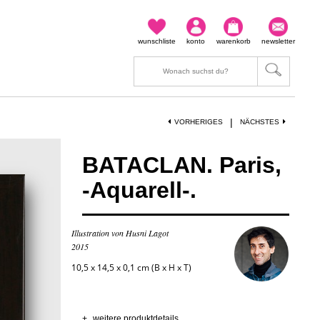
wunschliste
konto
warenkorb
newsletter
|
VORHERIGES
NÄCHSTES
BATACLAN. Paris,
-Aquarell-.
Illustration von Husni Lagot
2015
10,5 x 14,5 x 0,1 cm (B x H x T)
+
weitere produktdetails