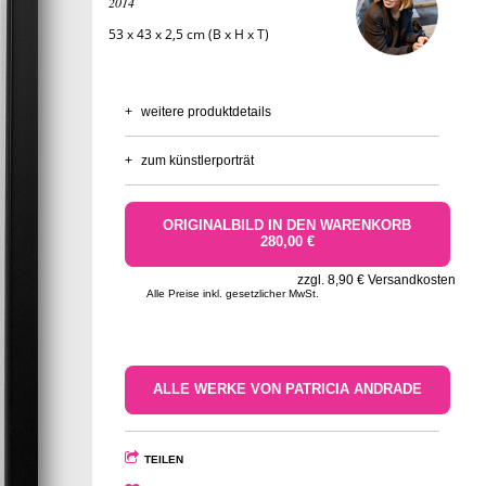
2014
53 x 43 x 2,5 cm (B x H x T)
+
weitere produktdetails
+
zum künstlerporträt
ORIGINALBILD IN DEN WARENKORB
280,00 €
zzgl. 8,90 € Versandkosten
Alle Preise inkl. gesetzlicher MwSt.
ALLE WERKE VON PATRICIA ANDRADE
TEILEN