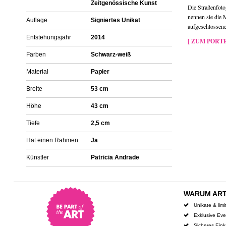
Zeitgenössische Kunst
Die Straßenfoto
nennen sie die 
Auflage
Signiertes Unikat
aufgeschlossene 
Entstehungsjahr
2014
[ ZUM PORTR
Farben
Schwarz-weiß
Material
Papier
Breite
53 cm
Höhe
43 cm
Tiefe
2,5 cm
Hat einen Rahmen
Ja
Künstler
Patricia Andrade
WARUM AR
Unikate & limi
Exklusive Ev
Sicheres Ein