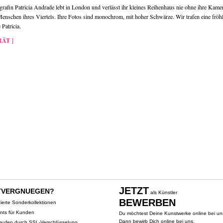
grafin Patricia Andrade lebt in London und verlässt ihr kleines Reihenhaus nie ohne ihre Kame
Menschen ihres Viertels. Ihre Fotos sind monochrom, mit hoher Schwärze. Wir trafen eine fröhl
Patricia.
ÄT ]
JETZT
TVERGNUEGEN?
als Künstler
BEWERBEN
tierte Sonderkollektionen
ents für Kunden
Du möchtest Deine Kunstwerke online bei un
Dann bewirb Dich online bei uns.
kaufen durch SSL-Verschlüsselung