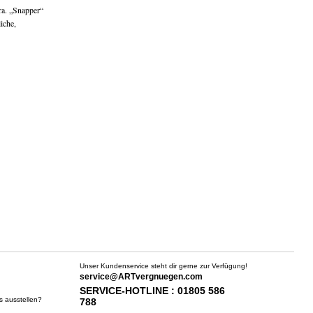
ra. „Snapper“
iche,
Unser Kundenservice steht dir gerne zur Verfügung!
service@ARTvergnuegen.com
SERVICE-HOTLINE : 01805 586
s ausstellen?
788