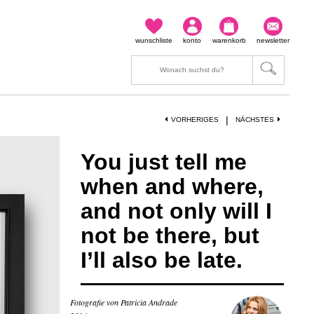
wunschliste
konto
warenkorb
newsletter
|
VORHERIGES
NÄCHSTES
You just tell me
when and where,
and not only will I
not be there, but
I’ll also be late.
Fotografie von Patricia Andrade