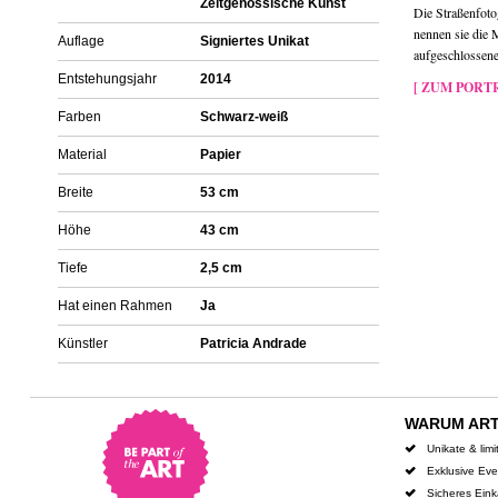
Zeitgenössische Kunst
Die Straßenfoto
nennen sie die 
Auflage
Signiertes Unikat
aufgeschlossene 
Entstehungsjahr
2014
[ ZUM PORTR
Farben
Schwarz-weiß
Material
Papier
Breite
53 cm
Höhe
43 cm
Tiefe
2,5 cm
Hat einen Rahmen
Ja
Künstler
Patricia Andrade
WARUM AR
Unikate & limi
Exklusive Ev
Sicheres Ein