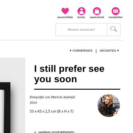
wunschliste
konto
warenkorb
newsletter
|
VORHERIGES
NÄCHSTES
I still prefer see
you soon
Fotografie von Patricia Andrade
2014
53 x 43 x 2,5 cm (B x H x T)
+
weitere produktdetails