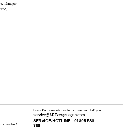
ra. „Snapper“
iche,
Unser Kundenservice steht dir gerne zur Verfügung!
service@ARTvergnuegen.com
SERVICE-HOTLINE : 01805 586
s ausstellen?
788