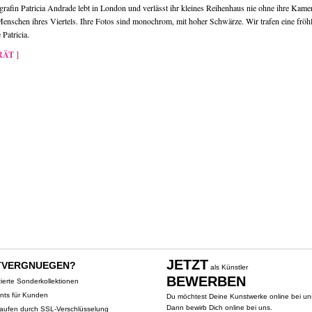
grafin Patricia Andrade lebt in London und verlässt ihr kleines Reihenhaus nie ohne ihre Kame
Menschen ihres Viertels. Ihre Fotos sind monochrom, mit hoher Schwärze. Wir trafen eine fröhl
Patricia.
ÄT ]
JETZT
TVERGNUEGEN?
als Künstler
BEWERBEN
tierte Sonderkollektionen
ents für Kunden
Du möchtest Deine Kunstwerke online bei un
Dann bewirb Dich online bei uns.
kaufen durch SSL-Verschlüsselung