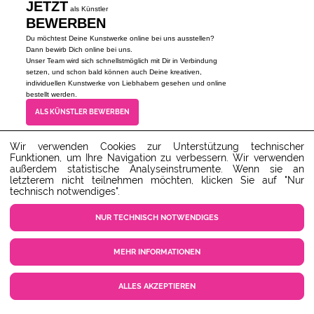
JETZT
als Künstler
BEWERBEN
Du möchtest Deine Kunstwerke online bei uns ausstellen?
Dann bewirb Dich online bei uns.
Unser Team wird sich schnellstmöglich mit Dir in Verbindung
setzen, und schon bald können auch Deine kreativen,
individuellen Kunstwerke von Liebhabern gesehen und online
bestellt werden.
ALS KÜNSTLER BEWERBEN
Wir verwenden Cookies zur Unterstützung technischer
Funktionen, um Ihre Navigation zu verbessern. Wir verwenden
Unser Kundenservice steht dir gerne zur Verfügung!
außerdem statistische Analyseinstrumente. Wenn sie an
service@ARTvergnuegen.com
letzterem nicht teilnehmen möchten, klicken Sie auf "Nur
SERVICE-HOTLINE : 01805 586
technisch notwendiges".
788
NUR TECHNISCH NOTWENDIGES
Festnetz: max. 14 Cent/Min. -
Mobilfunknetz: max. 42 Cent/Min.
(Mo-Do 9-18 Uhr, Fr 9-16 Uhr)
MEHR INFORMATIONEN
ZUM SERVICECENTER
ALLES AKZEPTIEREN