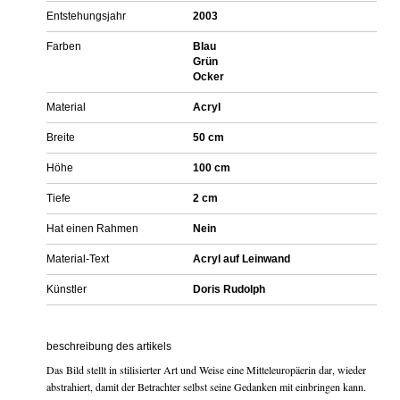
Entstehungsjahr
2003
Farben
Blau
Grün
Ocker
Material
Acryl
Breite
50 cm
Höhe
100 cm
Tiefe
2 cm
Hat einen Rahmen
Nein
Material-Text
Acryl auf Leinwand
Künstler
Doris Rudolph
beschreibung des artikels
Das Bild stellt in stilisierter Art und Weise eine Mitteleuropäerin dar, wieder
abstrahiert, damit der Betrachter selbst seine Gedanken mit einbringen kann.