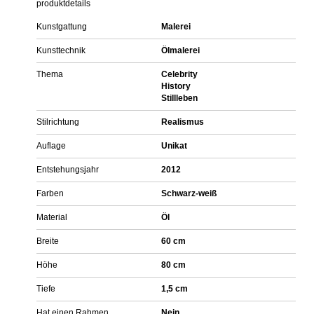
produktdetails
Kunstgattung
Malerei
Kunsttechnik
Ölmalerei
Thema
Celebrity
History
Stillleben
Stilrichtung
Realismus
Auflage
Unikat
Entstehungsjahr
2012
Farben
Schwarz-weiß
Material
Öl
Breite
60 cm
Höhe
80 cm
Tiefe
1,5 cm
Hat einen Rahmen
Nein