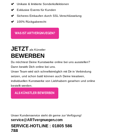
Unikate & limitierte Sonderkollektionen
Exklusive Events für Kunden
Sicheres Einkaufen durch SSL-Verschlüsselung
100% Rückgaberecht
WAS IST ARTVERGNUEGEN?
JETZT
als Künstler
BEWERBEN
Du möchtest Deine Kunstwerke online bei uns ausstellen?
Dann bewirb Dich online bei uns.
Unser Team wird sich schnellstmöglich mit Dir in Verbindung
setzen, und schon bald können auch Deine kreativen,
individuellen Kunstwerke von Liebhabern gesehen und online
bestellt werden.
ALS KÜNSTLER BEWERBEN
Unser Kundenservice steht dir gerne zur Verfügung!
service@ARTvergnuegen.com
SERVICE-HOTLINE : 01805 586
788