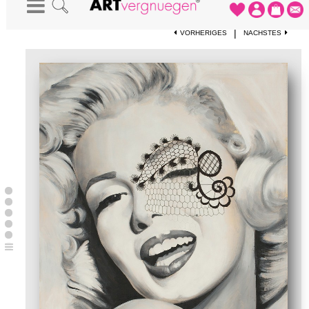
STARTSEITE
-
KUNSTWERKE
-
MARILYN
|
VORHERIGES
NÄCHSTES