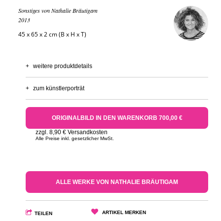
Sonstiges von Nathalie Bräutigam
2013
45 x 65 x 2 cm (B x H x T)
+
weitere produktdetails
+
zum künstlerporträt
ORIGINALBILD IN DEN WARENKORB 700,00 €
zzgl. 8,90 € Versandkosten
Alle Preise inkl. gesetzlicher MwSt.
ALLE WERKE VON NATHALIE BRÄUTIGAM
ARTIKEL MERKEN
TEILEN