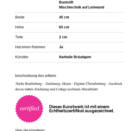
Buntstift
Mischtechnik auf Leinwand
Breite
45 cm
Höhe
65 cm
Tiefe
2 cm
Hat einen Rahmen
Ja
Künstler
Nathalie Bräutigam
beschreibung des artikels
3fache Bearbeitung: - Zeichnung, Skizze - Digitale Überarbeitung - Ausdruck
davon mittels Zeichnung und Collage nochmals überarbeitet
Dieses Kunstwerk ist mit einem
Echtheitszertifikat ausgezeichnet.
über die künstlerin