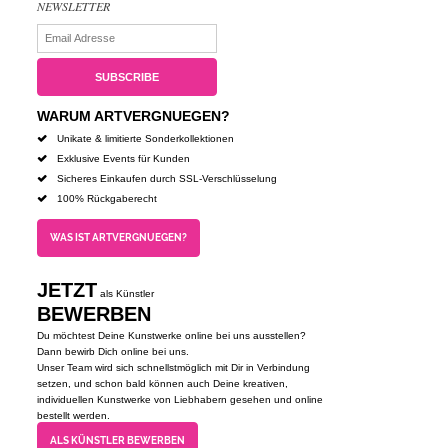
NEWSLETTER
WARUM ARTVERGNUEGEN?
Unikate & limitierte Sonderkollektionen
Exklusive Events für Kunden
Sicheres Einkaufen durch SSL-Verschlüsselung
100% Rückgaberecht
WAS IST ARTVERGNUEGEN?
JETZT
als Künstler
BEWERBEN
Du möchtest Deine Kunstwerke online bei uns ausstellen?
Dann bewirb Dich online bei uns.
Unser Team wird sich schnellstmöglich mit Dir in Verbindung
setzen, und schon bald können auch Deine kreativen,
individuellen Kunstwerke von Liebhabern gesehen und online
bestellt werden.
ALS KÜNSTLER BEWERBEN