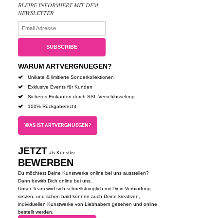
BLEIBE INFORMIERT MIT DEM
NEWSLETTER
WARUM ARTVERGNUEGEN?
Unikate & limitierte Sonderkollektionen
Exklusive Events für Kunden
Sicheres Einkaufen durch SSL-Verschlüsselung
100% Rückgaberecht
WAS IST ARTVERGNUEGEN?
JETZT
als Künstler
BEWERBEN
Du möchtest Deine Kunstwerke online bei uns ausstellen?
Dann bewirb Dich online bei uns.
Unser Team wird sich schnellstmöglich mit Dir in Verbindung
setzen, und schon bald können auch Deine kreativen,
individuellen Kunstwerke von Liebhabern gesehen und online
bestellt werden.