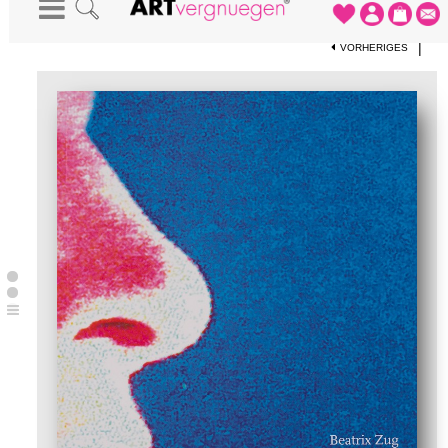
STARTSEITE
-
BÜCHER
-
KUNST ALS HANDELN
|
VORHERIGES