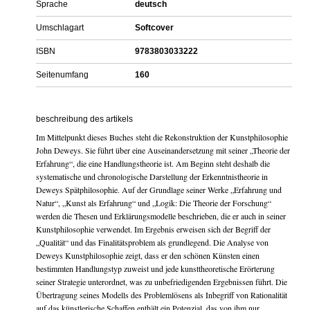
Sprache
deutsch
Umschlagart
Softcover
ISBN
9783803033222
Seitenumfang
160
beschreibung des artikels
Im Mittelpunkt dieses Buches steht die Rekonstruktion der Kunstphilosophie
John Deweys. Sie führt über eine Auseinandersetzung mit seiner „Theorie der
Erfahrung“, die eine Handlungstheorie ist. Am Beginn steht deshalb die
systematische und chronologische Darstellung der Erkenntnistheorie in
Deweys Spätphilosophie. Auf der Grundlage seiner Werke „Erfahrung und
Natur“, „Kunst als Erfahrung“ und „Logik: Die Theorie der Forschung“
werden die Thesen und Erklärungsmodelle beschrieben, die er auch in seiner
Kunstphilosophie verwendet. Im Ergebnis erweisen sich der Begriff der
„Qualität“ und das Finalitätsproblem als grundlegend. Die Analyse von
Deweys Kunstphilosophie zeigt, dass er den schönen Künsten einen
bestimmten Handlungstyp zuweist und jede kunsttheoretische Erörterung
seiner Strategie unterordnet, was zu unbefriedigenden Ergebnissen führt. Die
Übertragung seines Modells des Problemlösens als Inbegriff von Rationalität
auf das künstlerische Schaffen enthält ein Potenzial, das von ihm nur