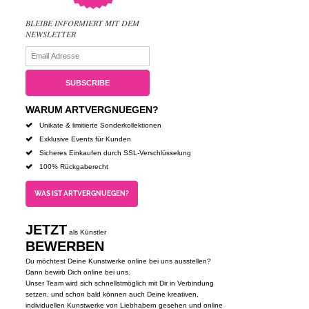
BLEIBE INFORMIERT MIT DEM
NEWSLETTER
WARUM ARTVERGNUEGEN?
Unikate & limitierte Sonderkollektionen
Exklusive Events für Kunden
Sicheres Einkaufen durch SSL-Verschlüsselung
100% Rückgaberecht
WAS IST ARTVERGNUEGEN?
JETZT
als Künstler
BEWERBEN
Du möchtest Deine Kunstwerke online bei uns ausstellen?
Dann bewirb Dich online bei uns.
Unser Team wird sich schnellstmöglich mit Dir in Verbindung
setzen, und schon bald können auch Deine kreativen,
individuellen Kunstwerke von Liebhabern gesehen und online