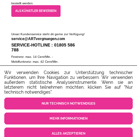
bestellt werden.
ALS KÜNSTLER BEWERBEN
Unser Kundenservice steht dir gerne zur Verfügung!
service@ARTvergnuegen.com
SERVICE-HOTLINE : 01805 586
788
Festnetz: max. 14 Cent/Min. -
Mobilfunknetz: max. 42 Cent/Min.
(Mo-Do 9-18 Uhr, Fr 9-16 Uhr)
Wir verwenden Cookies zur Unterstützung technischer
ZUM SERVICECENTER
Funktionen, um Ihre Navigation zu verbessern. Wir verwenden
außerdem statistische Analyseinstrumente. Wenn sie an
letzterem nicht teilnehmen möchten, klicken Sie auf "Nur
technisch notwendiges".
NUR TECHNISCH NOTWENDIGES
MEHR INFORMATIONEN
COOKIE EINSTELLUNGEN
KUNDENSERVICE
KONTAKT
AGB
ALLES AKZEPTIEREN
DATENSCHUTZ
IMPRESSUM