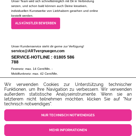
Unser Team wird sich schnellstmöglich mit Dir in Verbindung
setzen, und schon bald können auch Deine kreativen,
individuellen Kunstwerke von Liebhabern gesehen und online
bestellt werden.
ALS KÜNSTLER BEWERBEN
Unser Kundenservice steht dir gerne zur Verfügung!
service@ARTvergnuegen.com
SERVICE-HOTLINE : 01805 586
788
Festnetz: max. 14 Cent/Min. -
Mobilfunknetz: max. 42 Cent/Min.
(Mo-Do 9-18 Uhr, Fr 9-16 Uhr)
Wir verwenden Cookies zur Unterstützung technischer
ZUM SERVICECENTER
Funktionen, um Ihre Navigation zu verbessern. Wir verwenden
außerdem statistische Analyseinstrumente. Wenn sie an
letzterem nicht teilnehmen möchten, klicken Sie auf "Nur
technisch notwendiges".
NUR TECHNISCH NOTWENDIGES
MEHR INFORMATIONEN
COOKIE EINSTELLUNGEN
KUNDENSERVICE