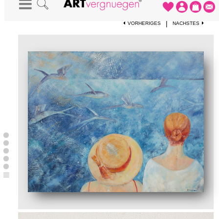
STARTSEITE
-
KUNSTDRUCKE
-
FLIEGENDE FISCHE
|
VORHERIGES
NÄCHSTES