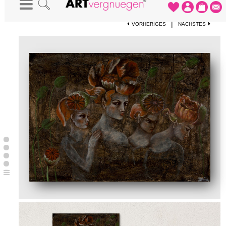
STARTSEITE
-
KUNSTDRUCKE
-
DIE MOHNFRAUEN
|
VORHERIGES
NÄCHSTES