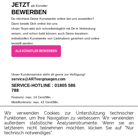
JETZT
als Künstler
BEWERBEN
Du möchtest Deine Kunstwerke online bei uns ausstellen?
Dann bewirb Dich online bei uns.
Unser Team wird sich schnellstmöglich mit Dir in Verbindung
setzen, und schon bald können auch Deine kreativen,
individuellen Kunstwerke von Liebhabern gesehen und online
bestellt werden.
ALS KÜNSTLER BEWERBEN
Unser Kundenservice steht dir gerne zur Verfügung!
service@ARTvergnuegen.com
SERVICE-HOTLINE : 01805 586
788
Festnetz: max. 14 Cent/Min. -
Mobilfunknetz: max. 42 Cent/Min.
(Mo-Do 9-18 Uhr, Fr 9-16 Uhr)
Wir verwenden Cookies zur Unterstützung technischer
ZUM SERVICECENTER
Funktionen, um Ihre Navigation zu verbessern. Wir verwenden
außerdem statistische Analyseinstrumente. Wenn sie an
letzterem nicht teilnehmen möchten, klicken Sie auf "Nur
technisch notwendiges".