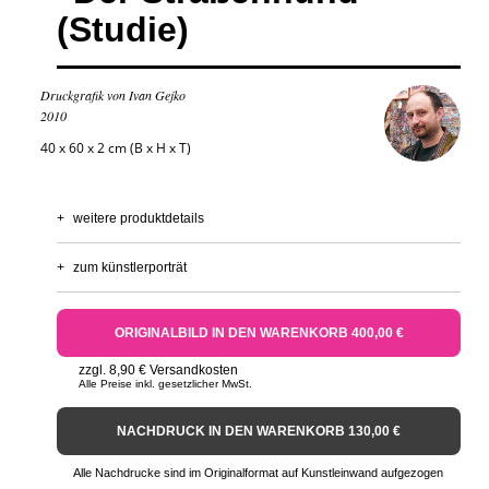
(Studie)
Druckgrafik von Ivan Gejko
2010
40 x 60 x 2 cm (B x H x T)
+
weitere produktdetails
+
zum künstlerporträt
ORIGINALBILD IN DEN WARENKORB 400,00 €
zzgl. 8,90 € Versandkosten
Alle Preise inkl. gesetzlicher MwSt.
NACHDRUCK IN DEN WARENKORB 130,00 €
Alle Nachdrucke sind im Originalformat auf Kunstleinwand aufgezogen