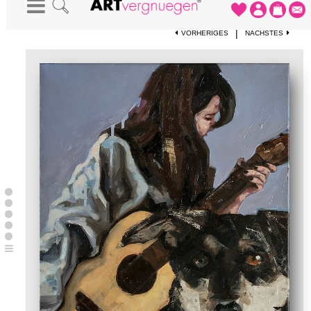
STARTSEITE
-
KUNSTDRUCKE
-
"DER STRASSENHUND" (STUDIE)
|
VORHERIGES
NÄCHSTES