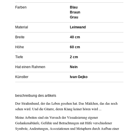
Farben
Blau
Braun
Grau
Material
Leinwand
Breite
40 cm
Höhe
60 cm
Tiefe
2 cm
Hat einen Rahmen
Nein
Künstler
Ivan Gejko
beschreibung des artikels
Der Straßenhund, der das Leben gesehen hat. Das Mädchen, das das noch
sehen wird. Und die Gitarre, deren Klang keiner hören wird ...
Meine Arbeiten sind ein Versuch der Visualisierung eigener
Gedankenabläufe, Gefühle und Betrachtungen mit Hilfe verschiedener
Symbole, Andeutungen, Assoziationen und Metaphern durch Aufbau einer