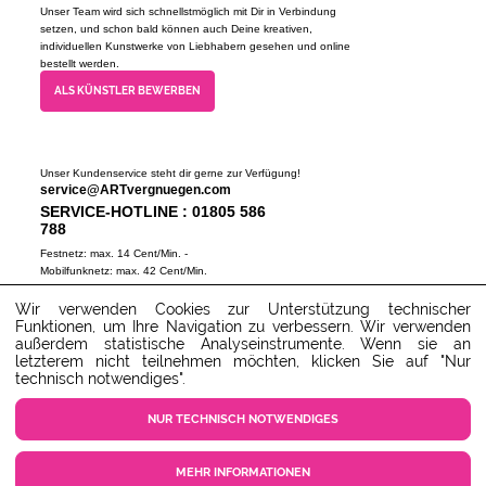
Unser Team wird sich schnellstmöglich mit Dir in Verbindung
setzen, und schon bald können auch Deine kreativen,
individuellen Kunstwerke von Liebhabern gesehen und online
bestellt werden.
ALS KÜNSTLER BEWERBEN
Unser Kundenservice steht dir gerne zur Verfügung!
service@ARTvergnuegen.com
SERVICE-HOTLINE : 01805 586
788
Festnetz: max. 14 Cent/Min. -
Mobilfunknetz: max. 42 Cent/Min.
(Mo-Do 9-18 Uhr, Fr 9-16 Uhr)
Wir verwenden Cookies zur Unterstützung technischer
ZUM SERVICECENTER
Funktionen, um Ihre Navigation zu verbessern. Wir verwenden
außerdem statistische Analyseinstrumente. Wenn sie an
letzterem nicht teilnehmen möchten, klicken Sie auf "Nur
technisch notwendiges".
NUR TECHNISCH NOTWENDIGES
MEHR INFORMATIONEN
COOKIE EINSTELLUNGEN
KUNDENSERVICE