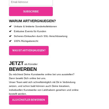
WARUM ARTVERGNUEGEN?
Unikate & limitierte Sonderkollektionen
Exklusive Events für Kunden
Sicheres Einkaufen durch SSL-Verschlüsselung
100% Rückgaberecht
WAS IST ARTVERGNUEGEN?
JETZT
als Künstler
BEWERBEN
Du möchtest Deine Kunstwerke online bei uns ausstellen?
Dann bewirb Dich online bei uns.
Unser Team wird sich schnellstmöglich mit Dir in Verbindung
setzen, und schon bald können auch Deine kreativen,
individuellen Kunstwerke von Liebhabern gesehen und online
bestellt werden.
ALS KÜNSTLER BEWERBEN