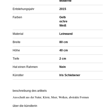
Moderne
Entstehungsjahr
2015
Farben
Gelb
ochre
Weiß
Material
Leinwand
Breite
80 cm
Höhe
40 cm
Tiefe
2 cm
Hat einen Rahmen
Nein
Künstler
Iris Schiebener
beschreibung des artikels
Ausschnitt aus der Natur, Küste, Meer, Wolken, abstrakte Formen
über die künstlerin