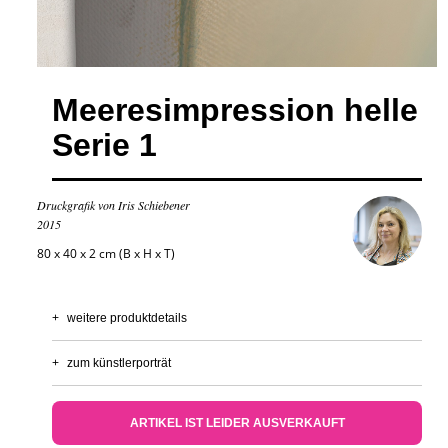
Meeresimpression helle
Serie 1
Druckgrafik von Iris Schiebener
2015
80 x 40 x 2 cm (B x H x T)
+
weitere produktdetails
+
zum künstlerporträt
ARTIKEL IST LEIDER AUSVERKAUFT