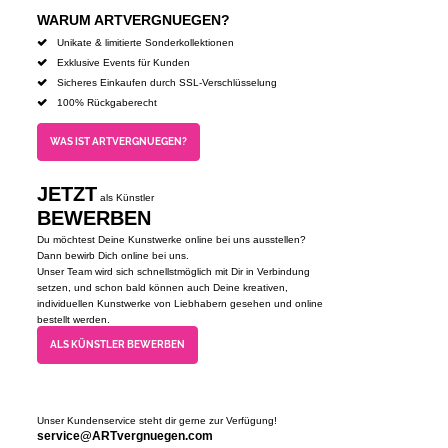
WARUM ARTVERGNUEGEN?
Unikate & limitierte Sonderkollektionen
Exklusive Events für Kunden
Sicheres Einkaufen durch SSL-Verschlüsselung
100% Rückgaberecht
WAS IST ARTVERGNUEGEN?
JETZT
als Künstler
BEWERBEN
Du möchtest Deine Kunstwerke online bei uns ausstellen?
Dann bewirb Dich online bei uns.
Unser Team wird sich schnellstmöglich mit Dir in Verbindung
setzen, und schon bald können auch Deine kreativen,
individuellen Kunstwerke von Liebhabern gesehen und online
bestellt werden.
ALS KÜNSTLER BEWERBEN
Unser Kundenservice steht dir gerne zur Verfügung!
service@ARTvergnuegen.com