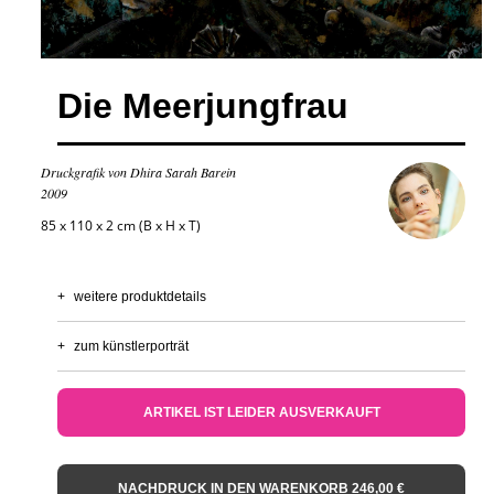
Die Meerjungfrau
Druckgrafik von Dhira Sarah Barein
2009
85 x 110 x 2 cm (B x H x T)
+
weitere produktdetails
+
zum künstlerporträt
ARTIKEL IST LEIDER AUSVERKAUFT
NACHDRUCK IN DEN WARENKORB 246,00 €