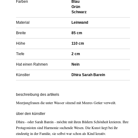
Farben
Blau
Grün
Schwarz
Material
Leinwand
Breite
85 cm
Höhe
110 cm
Tiefe
2 cm
Hat einen Rahmen
Nein
Künstler
Dhira Sarah Barein
beschreibung des artikels
Meerjungfrauen die unter Wasser sitzend mit Meeres Getier verweilt.
über den künstler
Dhira - oder Sarah Barein - möchte mit ihren Bildern Schönheit kreieren. Ihre
Protagonisten sind Harmonie suchende Wesen. Die Kunst liegt bei ihr
eindeutig in der Familie, sie selbst war schon als Kind kreativ.