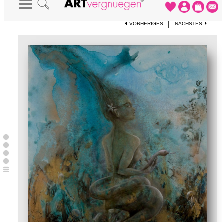
STARTSEITE
-
KUNSTDRUCKE
-
DIE MEERJUNGFRAU
|
VORHERIGES
NÄCHSTES