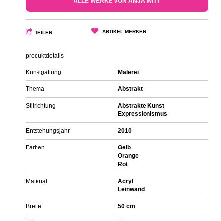
ALLE WERKE VON ANJA WITT
ARTIKEL MERKEN
TEILEN
produktdetails
Kunstgattung
Malerei
Thema
Abstrakt
Stilrichtung
Abstrakte Kunst
Expressionismus
Entstehungsjahr
2010
Farben
Gelb
Orange
Rot
Material
Acryl
Leinwand
Breite
50 cm