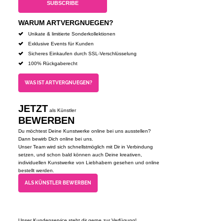
WARUM ARTVERGNUEGEN?
Unikate & limitierte Sonderkollektionen
Exklusive Events für Kunden
Sicheres Einkaufen durch SSL-Verschlüsselung
100% Rückgaberecht
WAS IST ARTVERGNUEGEN?
JETZT
als Künstler
BEWERBEN
Du möchtest Deine Kunstwerke online bei uns ausstellen?
Dann bewirb Dich online bei uns.
Unser Team wird sich schnellstmöglich mit Dir in Verbindung
setzen, und schon bald können auch Deine kreativen,
individuellen Kunstwerke von Liebhabern gesehen und online
bestellt werden.
ALS KÜNSTLER BEWERBEN
Unser Kundenservice steht dir gerne zur Verfügung!