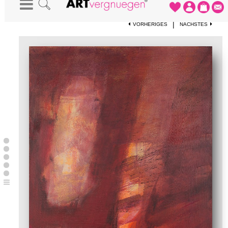
STARTSEITE
-
KUNSTWERKE
-
LUMINOUS
|
VORHERIGES
NÄCHSTES