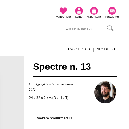
wunschliste
konto
warenkorb
newsletter
|
VORHERIGES
NÄCHSTES
Spectre n. 13
Druckgrafik von Vacon Sartirani
2012
24 x 32 x 2 cm (B x H x T)
+
weitere produktdetails