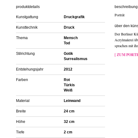
produktdetails
beschreibung 
Porträt
Kunstgattung
Druckgrafik
über den küns
Kunsttechnik
Druck
Der Berliner Kün
Thema
Mensch
Acrylmalerei übe
Tod
sprachen mit ih
Stilrichtung
Gotik
[ ZUM PORTR
Surrealismus
Entstehungsjahr
2012
Farben
Rot
Türkis
Weiß
Material
Leinwand
Breite
24 cm
Höhe
32 cm
Tiefe
2 cm