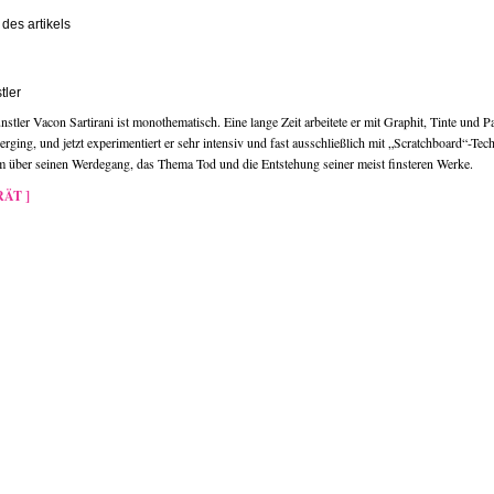
des artikels
tler
stler Vacon Sartirani ist monothematisch. Eine lange Zeit arbeitete er mit Graphit, Tinte und Pa
rging, und jetzt experimentiert er sehr intensiv und fast ausschließlich mit „Scratchboard“-Tec
m über seinen Werdegang, das Thema Tod und die Entstehung seiner meist finsteren Werke.
ÄT ]