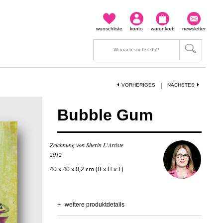
wunschliste
konto
warenkorb
newsletter
|
VORHERIGES
NÄCHSTES
Bubble Gum
Zeichnung von Sherin L'Artiste
2012
40 x 40 x 0,2 cm (B x H x T)
+
weitere produktdetails