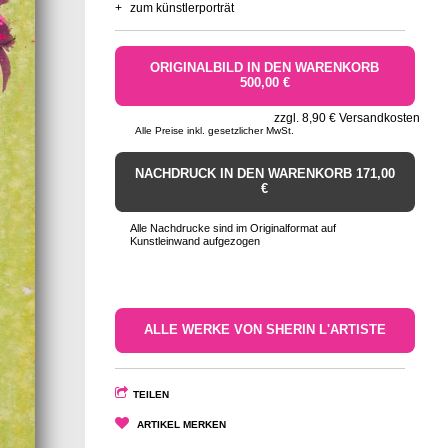
+
zum künstlerporträt
ORIGINALBILD IN DEN WARENKORB
500,00 €
zzgl. 8,90 € Versandkosten
Alle Preise inkl. gesetzlicher MwSt.
NACHDRUCK IN DEN WARENKORB 171,00
€
Alle Nachdrucke sind im Originalformat auf
Kunstleinwand aufgezogen
ALLE WERKE VON SHERIN L'ARTISTE
TEILEN
ARTIKEL MERKEN