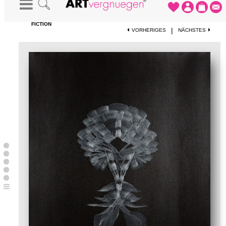
STARTSEITE
-
KUNSTWERKE
-
ZEICHNUNG AUS DER SERIE: FORM-
FICTION
|
VORHERIGES
NÄCHSTES