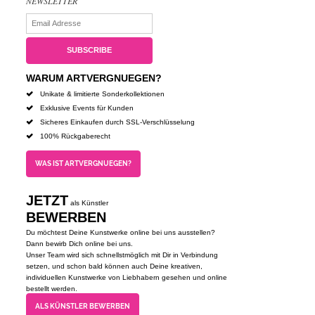
NEWSLETTER
WARUM ARTVERGNUEGEN?
Unikate & limitierte Sonderkollektionen
Exklusive Events für Kunden
Sicheres Einkaufen durch SSL-Verschlüsselung
100% Rückgaberecht
WAS IST ARTVERGNUEGEN?
JETZT
als Künstler
BEWERBEN
Du möchtest Deine Kunstwerke online bei uns ausstellen?
Dann bewirb Dich online bei uns.
Unser Team wird sich schnellstmöglich mit Dir in Verbindung
setzen, und schon bald können auch Deine kreativen,
individuellen Kunstwerke von Liebhabern gesehen und online
bestellt werden.
ALS KÜNSTLER BEWERBEN